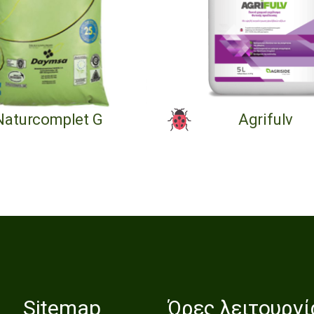
Naturcomplet G
Agrifulv
Sitemap
Ώρες λειτουργί