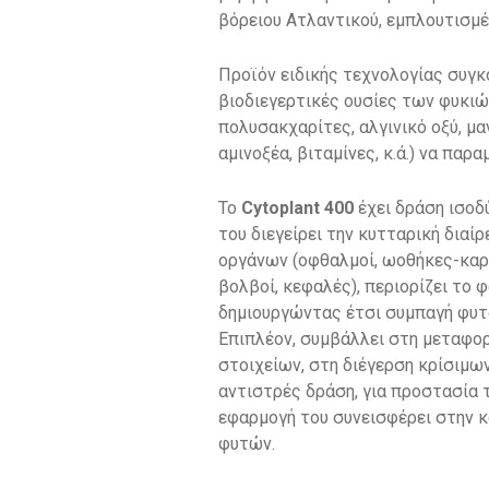
βόρειου Ατλαντικού, εμπλουτισμέν
Προϊόν ειδικής τεχνολογίας συγκο
βιοδιεγερτικές ουσίες των φυκιώ
πολυσακχαρίτες, αλγινικό οξύ, μα
αμινοξέα, βιταμίνες, κ.ά.) να πα
Το
Cytoplant 400
έχει δράση ισοδ
του διεγείρει την κυτταρική δια
οργάνων (οφθαλμοί, ωοθήκες-καρπ
βολβοί, κεφαλές), περιορίζει το
δημιουργώντας έτσι συμπαγή φυτά
Επιπλέον, συμβάλλει στη μεταφορ
στοιχείων, στη διέγερση κρίσιμω
αντιστρές δράση, για προστασία 
εφαρμογή του συνεισφέρει στην 
φυτών.