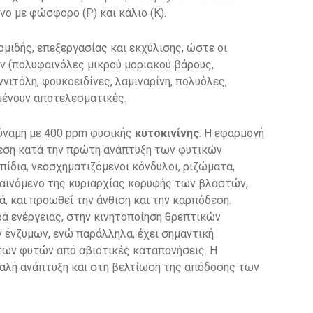
ο με φώσφορο (P) και κάλιο (K).
μιδής, επεξεργασίας και εκχύλισης, ώστε οι
ν (πολυφαινόλες μικρού μοριακού βάρους,
ννιτόλη, φουκοειδίνες, λαμιναρίνη, πολυόλες,
ραμένουν αποτελεσματικές.
ύναμη με 400 ppm φυσικής
κυτοκινίνης
. Η εφαρμογή
ίρεση κατά την πρώτη ανάπτυξη των φυτικών
ίδια, νεοσχηματιζόμενοι κόνδυλοι, ριζώματα,
 φαινόμενο της κυριαρχίας κορυφής των βλαστών,
, και προωθεί την άνθιση και την καρπόδεση.
ά ενέργειας, στην κινητοποίηση θρεπτικών
ν ένζυμων, ενώ παράλληλα, έχει σημαντική
των φυτών από αβιοτικές καταπονήσεις. Η
καλή ανάπτυξη και στη βελτίωση της απόδοσης των