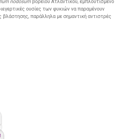
llum
nodosum
βόρειου Ατλαντικού, εμπλουτισμένο
οδιεγερτικές ουσίες των φυκιών να παραμένουν
ς βλάστησης, παράλληλα με σημαντική αντιστρές