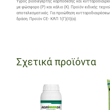
Υγρός βιοδιεγέρτης καρπόδεσης και κυτταροδιαίρ
με φώσφορο (P) και κάλιο (K). Προϊόν ειδικής τεχν
αποτελεσματικές. Για προώθηση κυτταροδιαιρέσεων
δράση. Προϊόν CE- ΚΛΠ 1(Γ)(II)(α).
Σχετικά προϊόντα