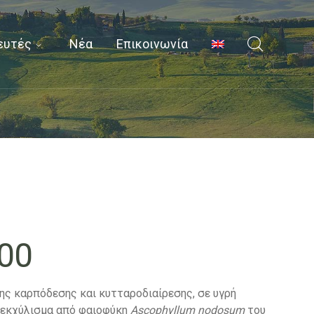
ευτές
Νέα
Επικοινωνία
400
της καρπόδεσης και κυτταροδιαίρεσης, σε υγρή
 εκχύλισμα από φαιοφύκη
Ascophyllum
nodosum
του