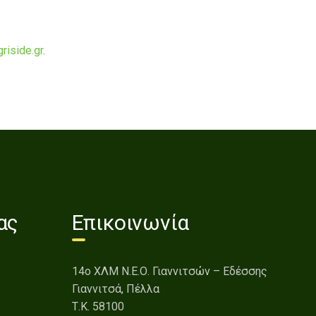
riside.gr
.
ας
Επικοινωνία
14o ΧΛΜ Ν.Ε.Ο. Γιαννιτσών – Εδέσσης
Γιαννιτσά, Πέλλα
Τ.Κ. 58100