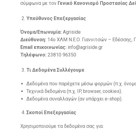
σύμφωνα με τον
Γενικό Κανονισμό Προστασίας Δε
Υπεύθυνος Επεξεργασίας
Όνομα/Επωνυμία:
Agriside
Διεύθυνση:
14o ΧΛΜ Ν.Ε.Ο. Γιαννιτσών – Εδέσσης,
Γ
Email
επικοινωνίας:
info@agriside.gr
Τηλέφωνο:
23810 96350
Τι Δεδομένα Συλλέγουμε
Δεδομένα που παρέχετε μέσω φορμών (π.χ. όνομα,
Τεχνικά δεδομένα (π.χ. IP, browser, cookies).
Δεδομένα συναλλαγών (αν υπάρχει e-shop).
Σκοποί Επεξεργασίας
Χρησιμοποιούμε τα δεδομένα σας για: