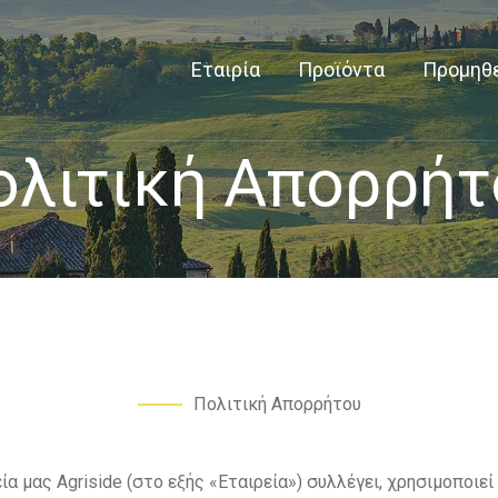
Εταιρία
Προϊόντα
Προμηθ
ολιτική Απορρήτ
Πολιτική Απορρήτου
α μας Agriside (στο εξής «Εταιρεία») συλλέγει, χρησιμοποι