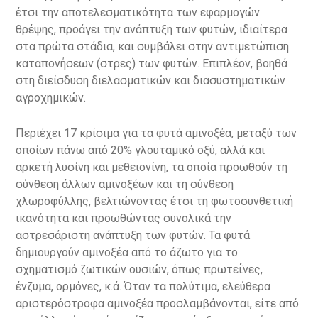
έτσι την αποτελεσματικότητα των εφαρμογών
θρέψης, προάγει την ανάπτυξη των φυτών, ιδιαίτερα
στα πρώτα στάδια, και συμβάλει στην αντιμετώπιση
καταπονήσεων (στρες) των φυτών. Επιπλέον, βοηθά
στη διείσδυση διελασματικών και διασυστηματικών
αγροχημικών.
Περιέχει 17 κρίσιμα για τα φυτά αμινοξέα, μεταξύ των
οποίων πάνω από 20% γλουταμικό οξύ, αλλά και
αρκετή λυσίνη και μεθειονίνη, τα οποία προωθούν τη
σύνθεση άλλων αμινοξέων και τη σύνθεση
χλωροφύλλης, βελτιώνοντας έτσι τη φωτοσυνθετική
ικανότητα και προωθώντας συνολικά την
αστρεσάριστη ανάπτυξη των φυτών. Τα φυτά
δημιουργούν αμινοξέα από το άζωτο για το
σχηματισμό ζωτικών ουσιών, όπως πρωτεΐνες,
ένζυμα, ορμόνες, κ.ά. Όταν τα πολύτιμα, ελεύθερα
αριστερόστροφα αμινοξέα προσλαμβάνονται, είτε από