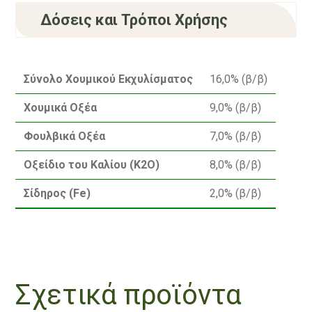
Δόσεις και Τρόποι Χρήσης
Σύνολο Χουμικού Εκχυλίσματος
16,0% (β/β)
Χουμικά Οξέα
9,0% (β/β)
Φουλβικά Οξέα
7,0% (β/β)
Οξείδιο του Καλίου (K2O)
8,0% (β/β)
Σίδηρος (Fe)
2,0% (β/β)
Σχετικά προϊόντα