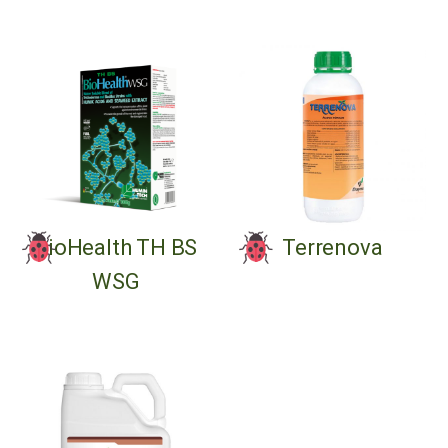
BioHealth TH BS
Terrenova
WSG