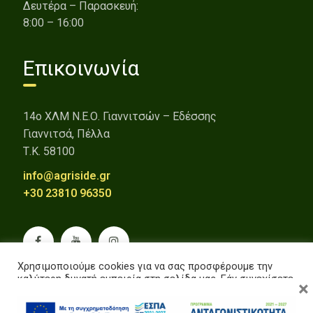
Δευτέρα – Παρασκευή:
8:00 – 16:00
Επικοινωνία
14o ΧΛΜ Ν.Ε.Ο. Γιαννιτσών – Εδέσσης
Γιαννιτσά, Πέλλα
Τ.Κ. 58100
info@agriside.gr
+30 23810 96350
Χρησιμοποιούμε cookies για να σας προσφέρουμε την
καλύτερη δυνατή εμπειρία στη σελίδα μας. Εάν συνεχίσετε
×
να χρησιμοποιείτε τη σελίδα, θα υποθέσουμε πως είστε
ικανοποιημένοι με αυτό.